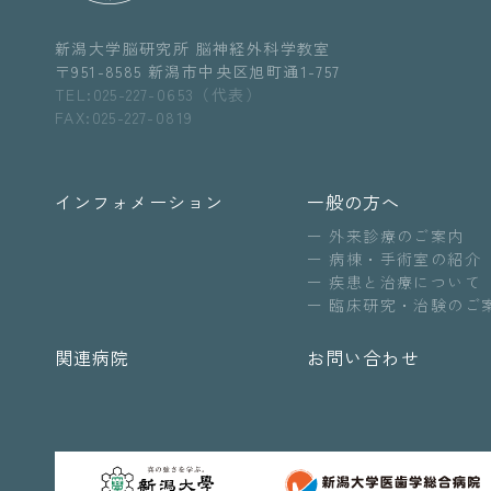
新潟大学脳研究所 脳神経外科学教室
〒951-8585 新潟市中央区旭町通1-757
TEL:025-227-0653（代表）
FAX:025-227-0819
インフォメーション
一般の方へ
外来診療のご案内
病棟・手術室の紹介
疾患と治療について
臨床研究・治験のご
関連病院
お問い合わせ