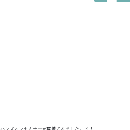
教室のご紹介
－ 教授挨拶
－ 教室のあゆみ
－ 中田瑞穂記念室
－ 当教室での取り組み
－ 同窓会誌（会員限定）
研修のご案内
用いたハンズオンセミナーが開催されました。ドリ