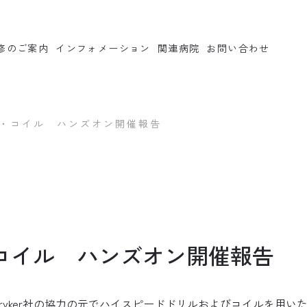
修のご案内
インフォメーション
関連病院
お問い合わせ
・コイル ハンズオン開催報告
一般の方へ
－ 外来診療のご案内
－ 病棟・手術室の紹介
－ 疾患と治療について
－ 臨床研究・治験のご案内
コイル ハンズオン開催報告
スタッフ紹介
てStryker社の協力の元でハイスピードドリルおよびコイルを