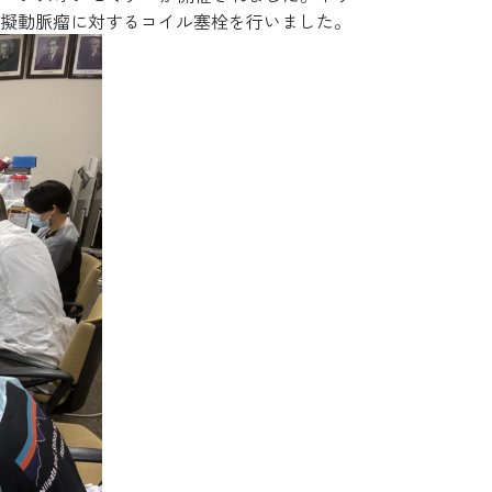
－ 当教室の研修の特色
擬動脈瘤に対するコイル塞栓を行いました。
－ 専攻医研修案内
お問い合わせ
教室