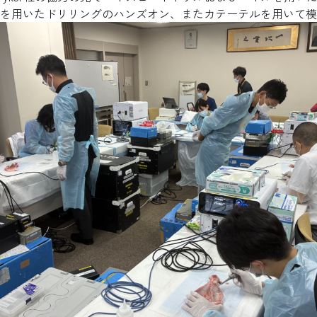
を用いたドリリングのハンズオン、またカテーテルを用いて模
インフォメーション
関連病院
新潟大学脳研究所 脳神経外科学
〒951-8585
新潟市中央区旭町通1-757
TEL.025-227-0653（代表）